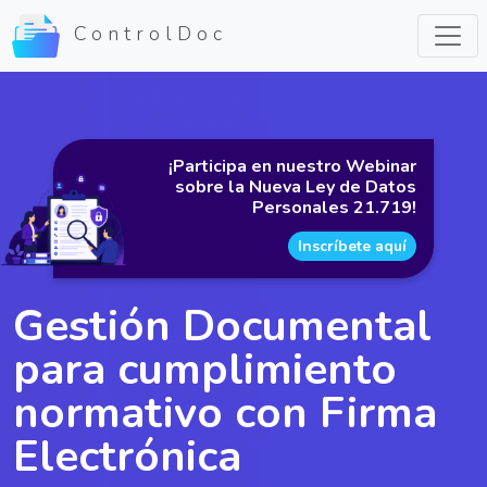
ControlDoc
¡Participa en nuestro Webinar
sobre la Nueva Ley de Datos
Personales 21.719!
Inscríbete aquí
Gestión Documental
para cumplimiento
normativo con Firma
Electrónica