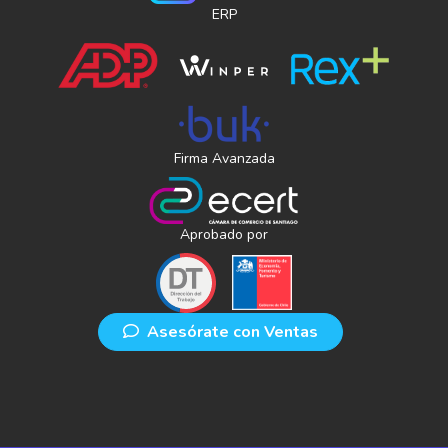
ERP
Firma Avanzada
Aprobado por
Asesórate con Ventas