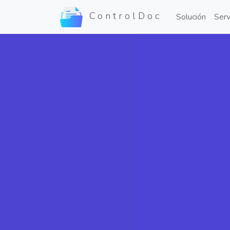
ControlDoc
Solución
Serv