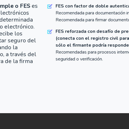
simple o FES
es
FES con factor de doble autentic
lectrónicos
Recomendada para documentación in
 determinada
Recomendada para firmar document
o electrónico.
FES reforzada con desafío de pr
ecibe los
(conecta con el registro civil pa
ar seguro del
sólo el firmante podría responder
ando la
Recomendadas para procesos intern
o, a través del
seguridad o verificación.
a de la firma