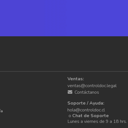
ectrónica a tu sistema de Nómina y RRHH
Ventas:
ventas@controldoc.legal
Contáctanos
Soporte / Ayuda:
hola@controldoc.cl
ía
o
Chat de Soporte
Lunes a viernes de 9 a 18 hrs.