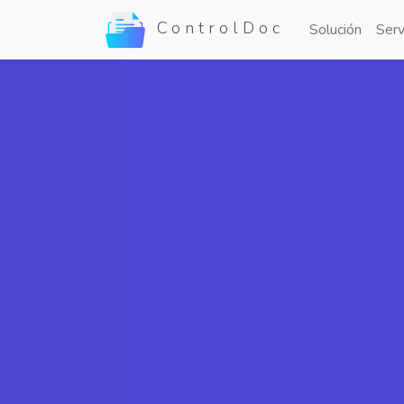
ControlDoc
Solución
Serv