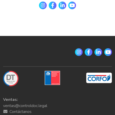
Ventas:
ventas@controldoc.legal
Contáctanos